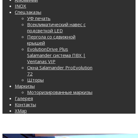
INOX
Спецзаказы
УФ печать
Всеклиматический навес с
подсветкой LED
Пергола со сдвижной
крышей
EvolutionDrive Plus
Salamander система ПВХ |
Ventanas VIP
Окна Salamander ProEvolution
72
Шторы
Маркизы
Моторизированные маркизы
Галерея
Контакты
XMap